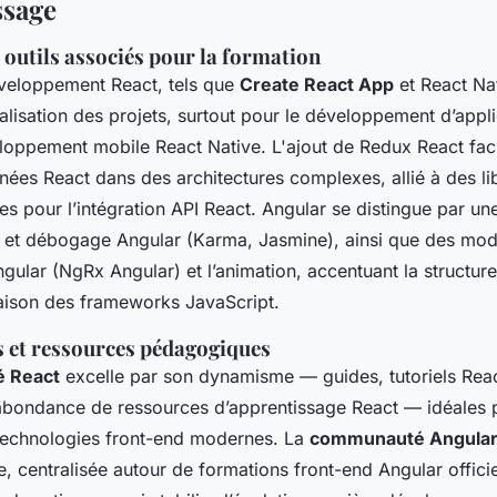
ssage
 outils associés pour la formation
éveloppement React, tels que
Create React App
et React Nat
itialisation des projets, surtout pour le développement d’app
loppement mobile React Native. L'ajout de Redux React facili
ées React dans des architectures complexes, allié à des libr
es pour l’intégration API React. Angular se distingue par un
ng et débogage Angular (Karma, Jasmine), ainsi que des mod
ngular (NgRx Angular) et l’animation, accentuant la structu
ison des frameworks JavaScript.
et ressources pédagogiques
 React
excelle par son dynamisme — guides, tutoriels Re
abondance de ressources d’apprentissage React — idéales p
technologies front-end modernes. La
communauté Angula
, centralisée autour de formations front-end Angular officie