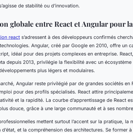
s’agisse de stabilité ou d’innovation.
n globale entre React et Angular pour l
ion react
s’adressent à des développeurs confirmés chercha
technologies. Angular, créé par Google en 2010, offre un ca
ipt, idéal pour des projets complexes en entreprise. React,
a depuis 2013, privilégie la flexibilité avec un écosystème 
développements plus légers et modulaires.
arché, Angular reste privilégié par de grandes sociétés en 
emploi pour des profils spécialisés. React attire principalem
éativité et la rapidité. La courbe d’apprentissage de React e
us douce, grâce à une large communauté et à ses nombreu
rofessionnelles mettent surtout l’accent sur la pratique, la 
n d’état, et la compréhension des architectures. Se former à l