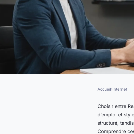
Accueil
›
Internet
INTERNET
Formation react ou a
Choisir entre R
d’emploi et sty
compétences privilé
structuré, tandi
Comprendre ces 