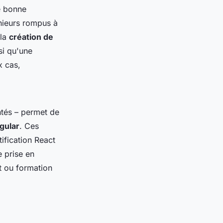
e bonne
énieurs rompus à
 la
création de
nsi qu'une
x cas,
ntés – permet de
gular
. Ces
ification React
e prise en
t ou formation