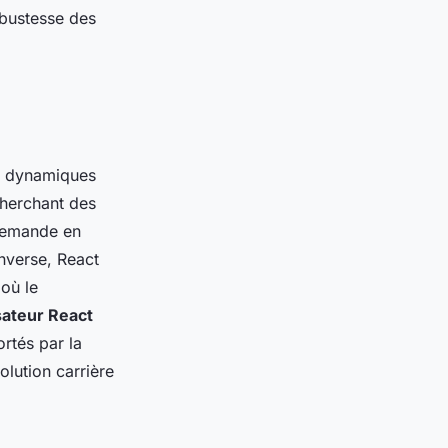
obustesse des
s dynamiques
cherchant des
 demande en
inverse, React
 où le
isateur React
rtés par la
olution carrière