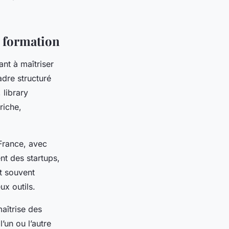
a formation
nt à maîtriser
dre structuré
 library
riche,
France, avec
ent des startups,
st souvent
x outils.
maîtrise des
’un ou l’autre