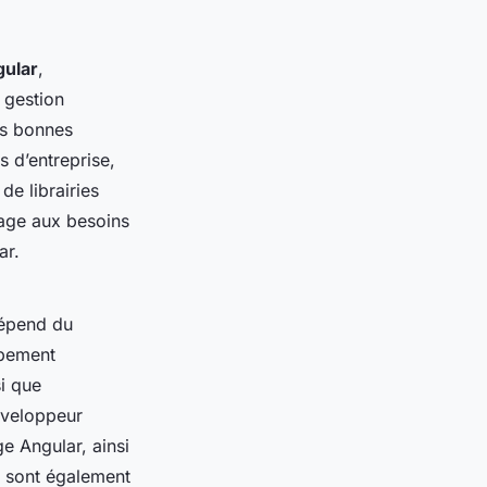
gular
,
 gestion
es bonnes
 d’entreprise,
de librairies
sage aux besoins
ar.
dépend du
ppement
si que
éveloppeur
e Angular, ainsi
, sont également