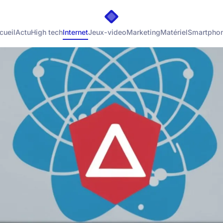
cueil
Actu
High tech
Internet
Jeux-video
Marketing
Matériel
Smartpho