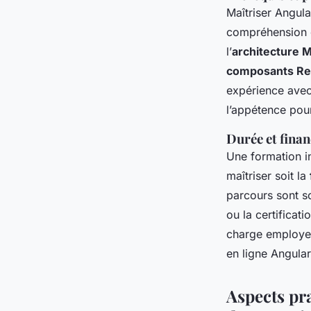
Maîtriser Angu
compréhension d
l’
architecture
composants Re
expérience ave
l’appétence pou
Durée et fina
Une formation i
maîtriser soit la
parcours sont so
ou la certificat
charge employeu
en ligne Angula
Aspects pr