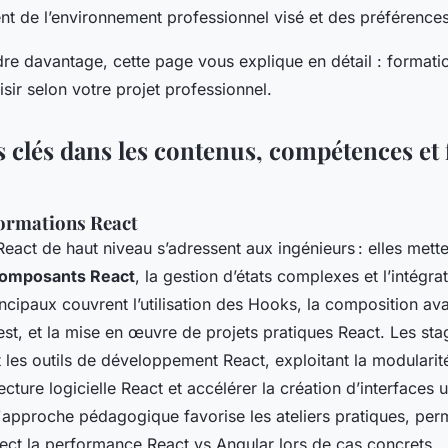
t de l’environnement professionnel visé et des préférences
e davantage, cette page vous explique en détail : formation
isir selon votre projet professionnel.
s clés dans les contenus, compétences et
ormations React
eact de haut niveau s’adressent aux ingénieurs : elles mette
composants React
, la gestion d’états complexes et l’intégra
cipaux couvrent l’utilisation des Hooks, la composition ava
est, et la mise en œuvre de projets pratiques React. Les sta
les outils de développement React, exploitant la modularit
tecture logicielle React et accélérer la création d’interfaces u
'approche pédagogique favorise les ateliers pratiques, per
ect la performance React vs Angular lors de cas concrets.