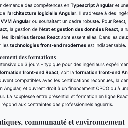
lar demande des compétences en
Typescript Angular
et un
e l’
architecture logicielle Angular
. Il s’adresse à des ing
 MVVM Angular
ou souhaitant un cadre robuste. Pour React,
act
, la gestion de l’
état et gestion des données React
, ai
c les
librairies tierces React
sont essentielles. Dans les deu
r les
technologies front-end modernes
est indispensable.
ncement des formations
ntensive de 3 jours – typique pour des ingénieurs expérime
formation front-end React
, soit la
formation front-end An
uvent compatibles avec les certifications reconnues, la cert
ion Angular, et ouvrent droit à un financement OPCO ou à un
r. La souplesse entre présentiel et formation en ligne Reac
r répond aux contraintes des professionnels aguerris.
atiques, communauté et environnement