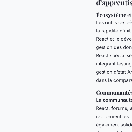
d’apprenti
Écosystème et
Les outils de d
la rapidité d'in
React et le déve
gestion des donn
React spécialisé
intégrant testi
gestion d’état A
dans la compara
Communautés 
La
communauté
React, forums, 
rapidement les 
également solide