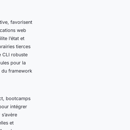
ive, favorisent
lications web
te l’état et
airies tierces
e CLI robuste
ules pour la
re du framework
act, bootcamps
our intégrer
r
s’avère
lles et