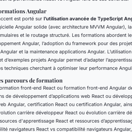
ormations Angular
accent est porté sur
l’utilisation avancée de TypeScript An
ogicielle Angular solide (avec architecture MVVM Angular), la
mulaires et le routage structuré. Les formations abordent l
oppement Angular, l’adoption du framework pour des projets
 Angular et la maintenance applications Angular. L’utilisation 
 et d’exemples projets Angular permet d’adapter l’apprentis
es techniques cherchant à optimiser leur performance Angul
s parcours de formation
formation front-end React ou formation front-end Angular 
ins de développement d’applications web React ou dévelo
eb Angular, certification React ou certification Angular, ain
volution carrière développeur React ou évolution carrière d
ssources d'apprentissage React et ressources d’apprentissag
lité navigateurs React vs compatibilité navigateurs Angular