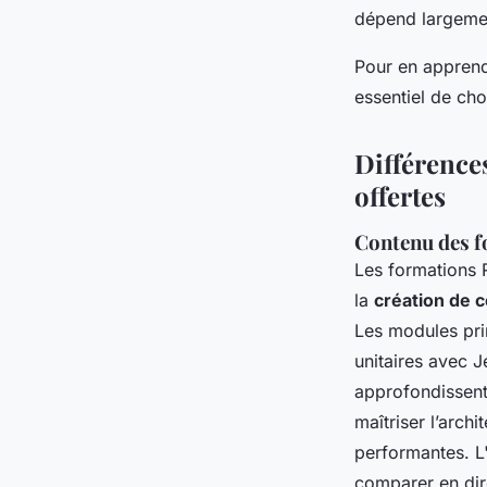
dépend largemen
Pour en apprendr
essentiel de cho
Différence
offertes
Contenu des f
Les formations R
la
création de 
Les modules prin
unitaires avec J
approfondissent 
maîtriser l’archi
performantes. L
comparer en dir