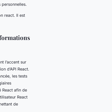
 personnelles.
 react. Il est
 formations
nt l’accent sur
tion d’API React.
ncée, les tests
giaires
é React afin de
tilisateur React
mettant de