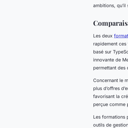
ambitions, qu’il 
Emma
•
8 août 2025
•
5 min de lecture
Comparaiso
Les deux
format
rapidement ces 
basé sur TypeScr
innovante de Met
permettant des 
Concernant le m
plus d’offres d’
favorisant la cr
perçue comme pl
Les formations p
outils de gestio