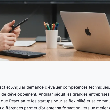
ngular : quelles
eact et Angular demande d’évaluer compétences techniques,
le de développement. Angular séduit les grandes entreprise
gier ?
s que React attire les startups pour sa flexibilité et sa comm
différences permet d’orienter sa formation vers un métier 