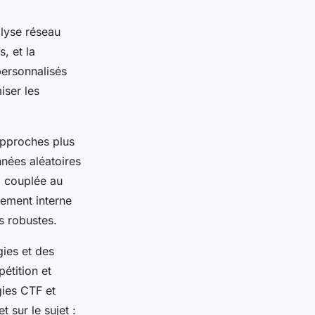
alyse réseau
, et la
personnalisés
iser les
approches plus
nées aléatoires
, couplée au
nement interne
s robustes.
gies et des
étition et
ies CTF et
 sur le sujet :