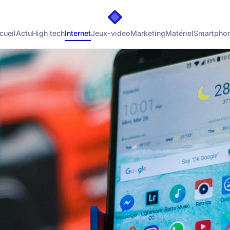
cueil
Actu
High tech
Internet
Jeux-video
Marketing
Matériel
Smartpho