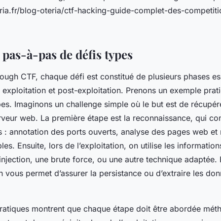
ria.fr/blog-oteria/ctf-hacking-guide-complet-des-competit
 pas-à-pas de défis types
ugh CTF, chaque défi est constitué de plusieurs phases ess
 exploitation et post-exploitation. Prenons un exemple prat
apes. Imaginons un challenge simple où le but est de récupére
veur web. La première étape est la reconnaissance, qui con
s : annotation des ports ouverts, analyse des pages web et
les. Ensuite, lors de l’exploitation, on utilise les information
injection, une brute force, ou une autre technique adaptée. 
n vous permet d’assurer la persistance ou d’extraire les do
atiques montrent que chaque étape doit être abordée mét