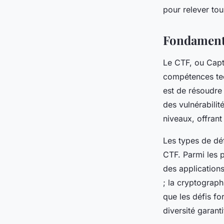
pour relever tou
Emma
•
17 février 2026
•
8 min de lecture
Fondamenta
Le CTF, ou Capt
compétences tech
est de résoudre 
des vulnérabilit
niveaux, offrant
Les types de dé
CTF. Parmi les p
des applications
; la cryptograph
que les défis fo
diversité garant