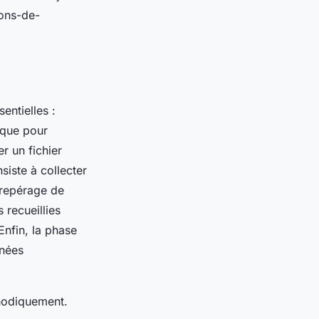
ions-de-
entielles :
ique pour
r un fichier
siste à collecter
 repérage de
s recueillies
Enfin, la phase
nnées
hodiquement.