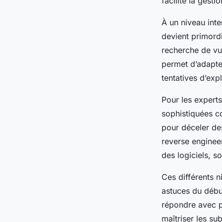
facilite la gesti
À un niveau int
devient primordi
recherche de vul
permet d’adapter
tentatives d’expl
Pour les expert
sophistiquées c
pour déceler de
reverse enginee
des logiciels, s
Ces différents n
astuces du début
répondre avec p
maîtriser les su