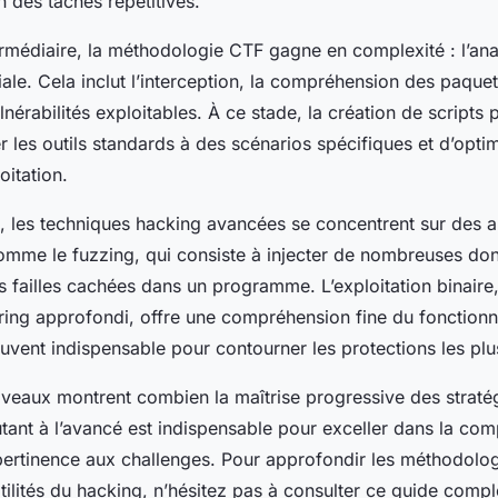
on des tâches répétitives.
ermédiaire, la méthodologie CTF gagne en complexité : l’an
ale. Cela inclut l’interception, la compréhension des paquets
nérabilités exploitables. À ce stade, la création de scripts 
 les outils standards à des scénarios spécifiques et d’optim
oitation.
s, les techniques hacking avancées se concentrent sur des 
omme le fuzzing, qui consiste à injecter de nombreuses don
s failles cachées dans un programme. L’exploitation binaire
ring approfondi, offre une compréhension fine du fonction
ouvent indispensable pour contourner les protections les plu
iveaux montrent combien la maîtrise progressive des straté
ant à l’avancé est indispensable pour exceller dans la comp
ertinence aux challenges. Pour approfondir les méthodolog
btilités du hacking, n’hésitez pas à consulter ce guide complet