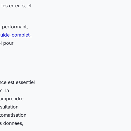
les erreurs, et
g performant,
-guide-complet-
el pour
ce est essentiel
s, la
Comprendre
sultation
tomatisation
es données,