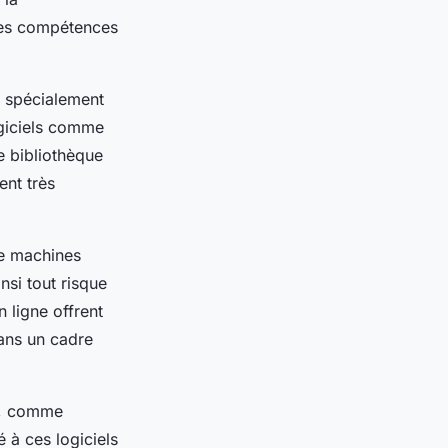
 des compétences
ux spécialement
ogiciels comme
e bibliothèque
ent très
de machines
insi tout risque
n ligne offrent
dans un cadre
es, comme
 à ces logiciels