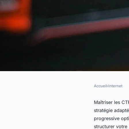
Accueil
›
Internet
INTERNET
Les meilleures strat
Maîtriser les C
stratégie adapté
hacking pour tous n
progressive opt
structurer votre