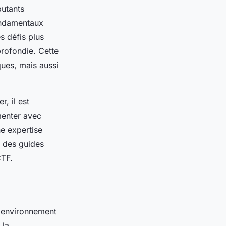
butants
ondamentaux
s défis plus
profondie. Cette
ues, mais aussi
, il est
menter avec
ne expertise
t des guides
CTF.
n environnement
 la