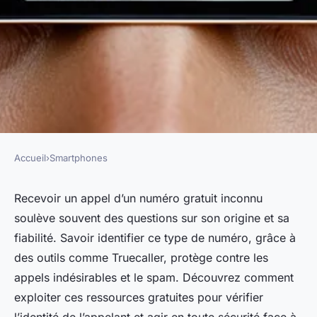
Accueil
›
Smartphones
SMARTPHONES
À qui est ce numéro gratuit ?
Recevoir un appel d’un numéro gratuit inconnu
soulève souvent des questions sur son origine et sa
découvrez comment le trouver
fiabilité. Savoir identifier ce type de numéro, grâce à
!
des outils comme Truecaller, protège contre les
appels indésirables et le spam. Découvrez comment
Emma
•
12 juin 2025
•
4 min de lecture
exploiter ces ressources gratuites pour vérifier