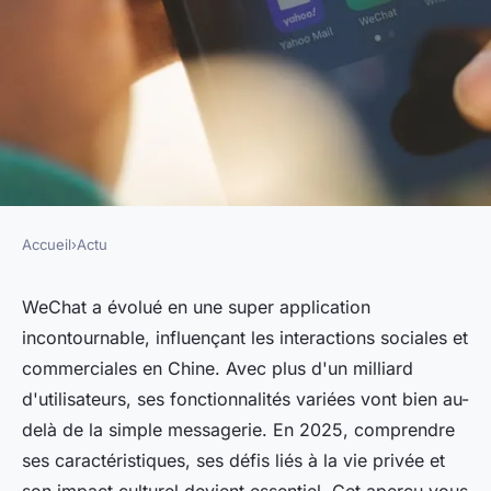
Accueil
›
Actu
ACTU
Wechat : comprendre la super
WeChat a évolué en une super application
incontournable, influençant les interactions sociales et
app chinoise en 2025
commerciales en Chine. Avec plus d'un milliard
d'utilisateurs, ses fonctionnalités variées vont bien au-
Emma
•
24 août 2025
•
4 min de lecture
delà de la simple messagerie. En 2025, comprendre
ses caractéristiques, ses défis liés à la vie privée et