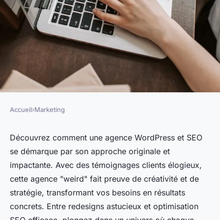
Accueil
›
Marketing
MARKETING
Weird agence wordpress et
Découvrez comment une agence WordPress et SEO
se démarque par son approche originale et
seo : une approche insolite
impactante. Avec des témoignages clients élogieux,
pour votre visibilité
cette agence "weird" fait preuve de créativité et de
stratégie, transformant vos besoins en résultats
Emma
•
30 avril 2025
•
3 min de lecture
concrets. Entre redesigns astucieux et optimisation